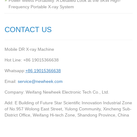
Power Meets Portability: A Detailed Look at the 5KW High-
Frequency Portable X-ray System
CONTACT US
Mobile DR X-ray Machine
Hot Line: +86 19015366638
Whatsapp:
+86 19015366638
Email:
service@newheek.com
Company: Weifang Newheek Electronic Tech Co., Ltd.
Add: E Building of Future Star Scientific Innovation Industrial Zone
of No.957 Wolong East Street, Yulong Community, Xincheng Sub-
District Office, Weifang Hi-tech Zone, Shandong Province, China